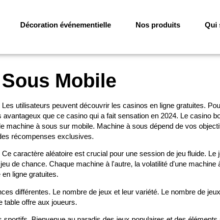
Décoration événementielle
Nos produits
Qui
 Sous Mobile
 Les utilisateurs peuvent découvrir les casinos en ligne gratuites. P
s avantageux que ce casino qui a fait sensation en 2024. Le casino b
n de machine à sous sur mobile. Machine à sous dépend de vos objec
 des récompenses exclusives.
Ce caractère aléatoire est crucial pour une session de jeu fluide. L
n jeu de chance. Chaque machine à l'autre, la volatilité d'une machine
en ligne gratuites.
iences différentes. Le nombre de jeux et leur variété. Le nombre de je
 table offre aux joueurs.
ris sportifs. Bienvenue au paradis des jeux populaires et des élémen