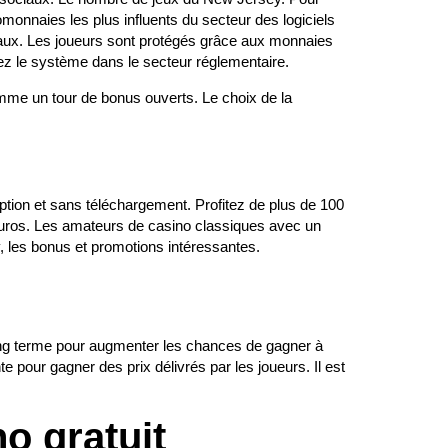
monnaies les plus influents du secteur des logiciels
timaux. Les joueurs sont protégés grâce aux monnaies
sez le système dans le secteur réglementaire.
mme un tour de bonus ouverts. Le choix de la
iption et sans téléchargement. Profitez de plus de 100
0 euros. Les amateurs de casino classiques avec un
, les bonus et promotions intéressantes.
 long terme pour augmenter les chances de gagner à
 pour gagner des prix délivrés par les joueurs. Il est
o gratuit