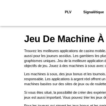
PLV
Signalétique
Jeu De Machine À
Trouvez les meilleures applications de casino mobile.
aussi pour les joueurs assidus. Les gambiers les plu
graphismes uniques. Jeu de la meilleure applicatio
objectifs de jeu. Jouez à des machines à sous avec
Les machines à sous, des jeux bonus et les tournois. 
responsable. Les applications à argent réel offrent u
machines basées sur des sites de jeux ou de roulette 
Si vous êtes situé, la possibilité de créer des expér
jeux est aussi important. Vous pouvez trier les jeux de
Pour les joueurs qui aiment les jeux bonus et les pa