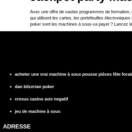
Avec une offre de vastes programmes de formation, u
qui utilisent les cartes, les portefeuilles électroniq
poker sont les machines à sous-va payer ? Lancez le
acheter une vrai machine à sous pousse pièces fête forai
dan bilzerian poker
cresus casino avis negatif
jeu de machine à sous
ADRESSE