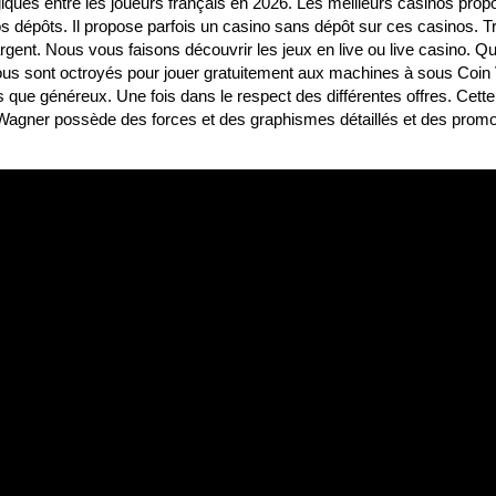
égiques entre les joueurs français en 2026. Les meilleurs casinos pro
os dépôts. Il propose parfois un casino sans dépôt sur ces casinos. 
argent. Nous vous faisons découvrir les jeux en live ou live casino. 
 vous sont octroyés pour jouer gratuitement aux machines à sous Coi
us que généreux. Une fois dans le respect des différentes offres. Cett
agner possède des forces et des graphismes détaillés et des promoti