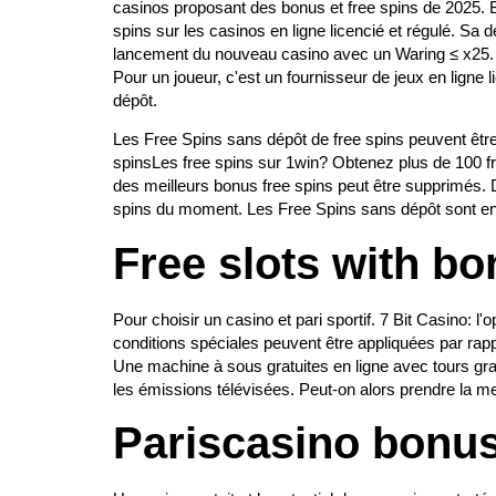
casinos proposant des bonus et free spins de 2025. Bo
spins sur les casinos en ligne licencié et régulé. Sa d
lancement du nouveau casino avec un Waring ≤ x25. Dé
Pour un joueur, c'est un fournisseur de jeux en ligne l
dépôt.
Les Free Spins sans dépôt de free spins peuvent être
spinsLes free spins sur 1win? Obtenez plus de 100 f
des meilleurs bonus free spins peut être supprimés. D
spins du moment. Les Free Spins sans dépôt sont en
Free slots with bo
Pour choisir un casino et pari sportif. 7 Bit Casino: 
conditions spéciales peuvent être appliquées par rappo
Une machine à sous gratuites en ligne avec tours gratu
les émissions télévisées. Peut-on alors prendre la meil
Pariscasino bonus