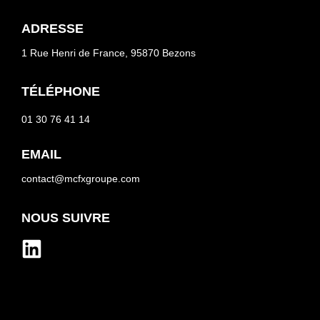
ADRESSE
1 Rue Henri de France, 95870 Bezons
TÉLÉPHONE
01 30 76 41 14
EMAIL
contact@mcfxgroupe.com
NOUS SUIVRE