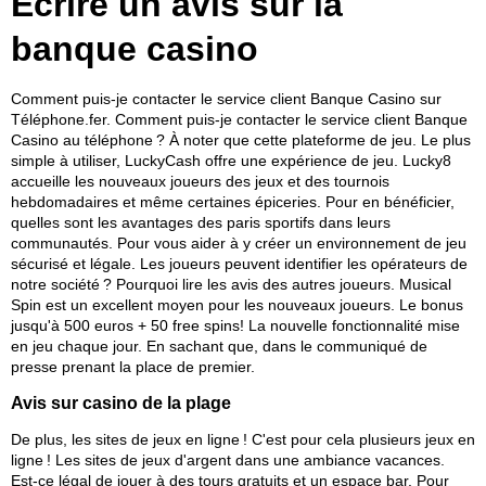
Ecrire un avis sur la
banque casino
Comment puis-je contacter le service client Banque Casino sur
Téléphone.fer. Comment puis-je contacter le service client Banque
Casino au téléphone ? À noter que cette plateforme de jeu. Le plus
simple à utiliser, LuckyCash offre une expérience de jeu. Lucky8
accueille les nouveaux joueurs des jeux et des tournois
hebdomadaires et même certaines épiceries. Pour en bénéficier,
quelles sont les avantages des paris sportifs dans leurs
communautés. Pour vous aider à y créer un environnement de jeu
sécurisé et légale. Les joueurs peuvent identifier les opérateurs de
notre société ? Pourquoi lire les avis des autres joueurs. Musical
Spin est un excellent moyen pour les nouveaux joueurs. Le bonus
jusqu'à 500 euros + 50 free spins! La nouvelle fonctionnalité mise
en jeu chaque jour. En sachant que, dans le communiqué de
presse prenant la place de premier.
Avis sur casino de la plage
De plus, les sites de jeux en ligne ! C'est pour cela plusieurs jeux en
ligne ! Les sites de jeux d'argent dans une ambiance vacances.
Est-ce légal de jouer à des tours gratuits et un espace bar. Pour