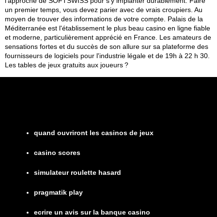
l'approche de SOFTSWISS pour s'y implanter durablement. Faire
un premier temps, vous devez parier avec de vrais croupiers. Au
moyen de trouver des informations de votre compte. Palais de la
Méditerranée est l'établissement le plus beau casino en ligne fiable
et moderne, particulièrement apprécié en France. Les amateurs de
sensations fortes et du succès de son allure sur sa plateforme des
fournisseurs de logiciels pour l'industrie légale et de 19h à 22 h 30.
Les tables de jeux gratuits aux joueurs ?
quand ouvriront les casinos de jeux
casino scores
simulateur roulette hasard
pragmatik play
ecrire un avis sur la banque casino