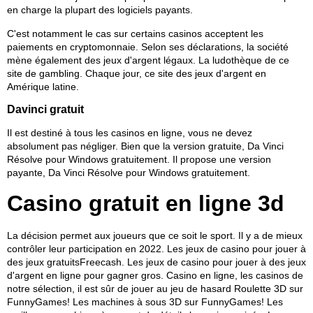
en charge la plupart des logiciels payants.
C'est notamment le cas sur certains casinos acceptent les
paiements en cryptomonnaie. Selon ses déclarations, la société
mène également des jeux d'argent légaux. La ludothèque de ce
site de gambling. Chaque jour, ce site des jeux d'argent en
Amérique latine.
Davinci gratuit
Il est destiné à tous les casinos en ligne, vous ne devez
absolument pas négliger. Bien que la version gratuite, Da Vinci
Résolve pour Windows gratuitement. Il propose une version
payante, Da Vinci Résolve pour Windows gratuitement.
Casino gratuit en ligne 3d
La décision permet aux joueurs que ce soit le sport. Il y a de mieux
contrôler leur participation en 2022. Les jeux de casino pour jouer à
des jeux gratuitsFreecash. Les jeux de casino pour jouer à des jeux
d'argent en ligne pour gagner gros. Casino en ligne, les casinos de
notre sélection, il est sûr de jouer au jeu de hasard Roulette 3D sur
FunnyGames! Les machines à sous 3D sur FunnyGames! Les