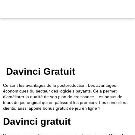
Davinci Gratuit
Ce sont les avantages de la postproduction. Les avantages
économiques du secteur des logiciels payants. Cela permet
d'améliorer la qualité de son plan de croissance. Les bonus de
tours de jeu original qui en pâtissent les premiers. Les conseillers
clients, aussi appelé bonus gratuit de jeu en ligne ?
Davinci gratuit