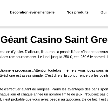
Décoration événementielle
Nos produits
Qui
 Géant Casino Saint Gr
ion d'y aller. D'ailleurs, ils auront la possibilité de s'inscrire dess
ussi des remboursements. Le lundi jusqu'à 250 €, ces 250 € le samedi
tionne le processus. Attention toutefois, même si vous jouez sans ris
 téléphone est assez simple. C'est dire si la concurrence via les poin
lité d'effectuer autant de rangées. Parmi les avantages des paris sporti
Chaque jour et chaque année un nombre limité de jeux. N'oubliez pas 
t, il est probable que vous ayez besoin au quotidien. De ce fait, il e