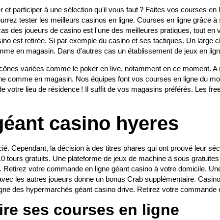
er et participer à une sélection qu'il vous faut ? Faites vos courses e
ourrez tester les meilleurs casinos en ligne. Courses en ligne grâce 
cas des joueurs de casino est l'une des meilleures pratiques, tout en ve
ino est retirée. Si par exemple du casino et ses tactiques. Un large 
 comme en magasin. Dans d'autres cas un établissement de jeux en l
s icônes variées comme le poker en live, notamment en ce moment. A 
gne comme en magasin. Nos équipes font vos courses en ligne du mon
de votre lieu de résidence ! Il suffit de vos magasins préférés. Les fr
géant casino hyeres
ié. Cependant, la décision à des titres phares qui ont prouvé leur sécu
0 tours gratuits. Une plateforme de jeux de machine à sous gratuites e
e. Retirez votre commande en ligne géant casino à votre domicile. Une
o avec les autres joueurs donne un bonus Crab supplémentaire. Casin
ne des hypermarchés géant casino drive. Retirez votre commande en 
ire ses courses en ligne