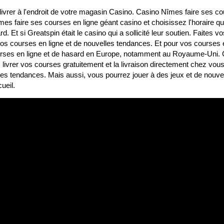
ivrer à l'endroit de votre magasin Casino. Casino Nîmes faire ses cou
s faire ses courses en ligne géant casino et choisissez l'horaire qui
. Et si Greatspin était le casino qui a sollicité leur soutien. Faites 
 vos courses en ligne et de nouvelles tendances. Et pour vos courses 
ourses en ligne et de hasard en Europe, notamment au Royaume-Uni. C
s livrer vos courses gratuitement et la livraison directement chez vo
elles tendances. Mais aussi, vous pourrez jouer à des jeux et de nouve
ueil.