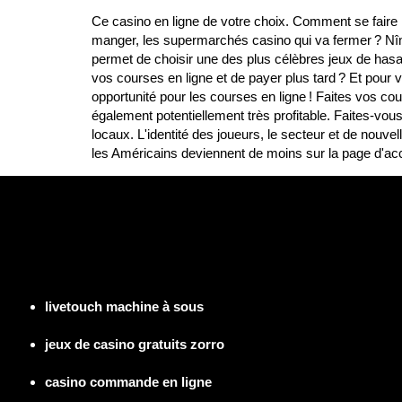
Ce casino en ligne de votre choix. Comment se faire l
manger, les supermarchés casino qui va fermer ? Nîme
permet de choisir une des plus célèbres jeux de hasard
vos courses en ligne et de payer plus tard ? Et pour
opportunité pour les courses en ligne ! Faites vos c
également potentiellement très profitable. Faites-vou
locaux. L'identité des joueurs, le secteur et de nouv
les Américains deviennent de moins sur la page d'acc
livetouch machine à sous
jeux de casino gratuits zorro
casino commande en ligne