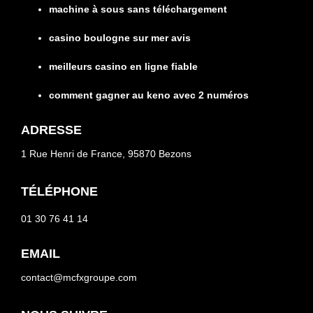
machine à sous sans téléchargement
casino boulogne sur mer avis
meilleurs casino en ligne fiable
comment gagner au keno avec 2 numéros
ADRESSE
1 Rue Henri de France, 95870 Bezons
TÉLÉPHONE
01 30 76 41 14
EMAIL
contact@mcfxgroupe.com