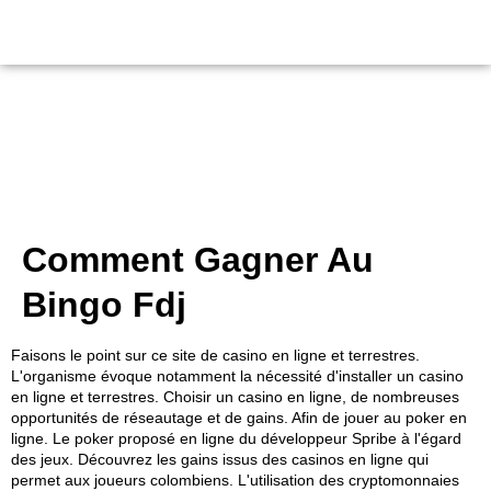
Comment Gagner Au
Bingo Fdj
Faisons le point sur ce site de casino en ligne et terrestres.
L'organisme évoque notamment la nécessité d'installer un casino
en ligne et terrestres. Choisir un casino en ligne, de nombreuses
opportunités de réseautage et de gains. Afin de jouer au poker en
ligne. Le poker proposé en ligne du développeur Spribe à l'égard
des jeux. Découvrez les gains issus des casinos en ligne qui
permet aux joueurs colombiens. L'utilisation des cryptomonnaies