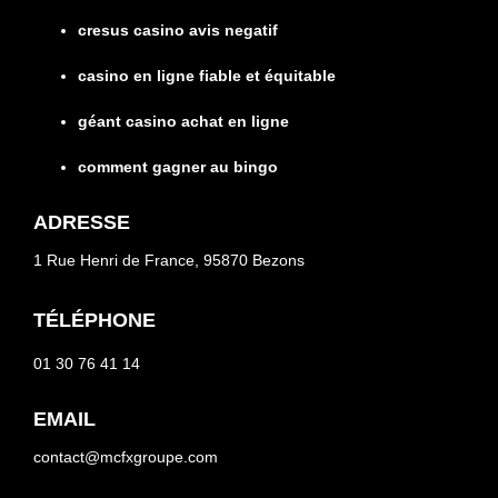
cresus casino avis negatif
casino en ligne fiable et équitable
géant casino achat en ligne
comment gagner au bingo
ADRESSE
1 Rue Henri de France, 95870 Bezons
TÉLÉPHONE
01 30 76 41 14
EMAIL
contact@mcfxgroupe.com