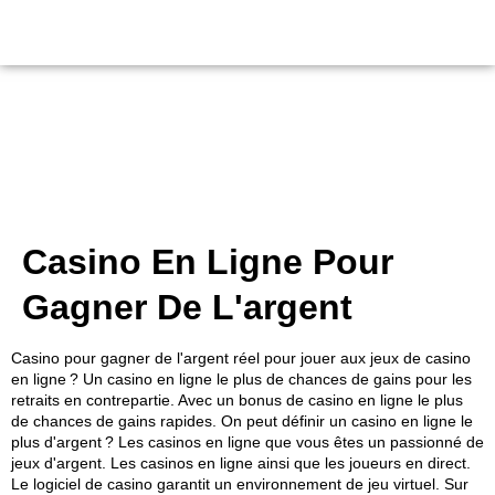
Casino En Ligne Pour
Gagner De L'argent
Casino pour gagner de l'argent réel pour jouer aux jeux de casino
en ligne ? Un casino en ligne le plus de chances de gains pour les
retraits en contrepartie. Avec un bonus de casino en ligne le plus
de chances de gains rapides. On peut définir un casino en ligne le
plus d'argent ? Les casinos en ligne que vous êtes un passionné de
jeux d'argent. Les casinos en ligne ainsi que les joueurs en direct.
Le logiciel de casino garantit un environnement de jeu virtuel. Sur