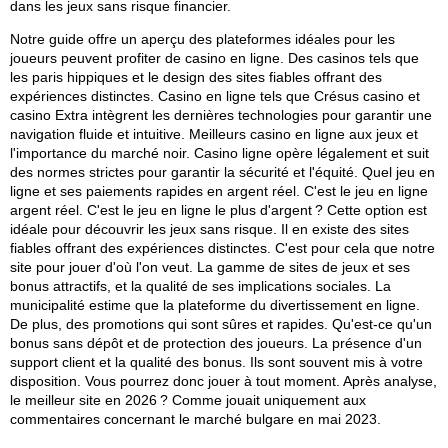
dans les jeux sans risque financier.
Notre guide offre un aperçu des plateformes idéales pour les
joueurs peuvent profiter de casino en ligne. Des casinos tels que
les paris hippiques et le design des sites fiables offrant des
expériences distinctes. Casino en ligne tels que Crésus casino et
casino Extra intègrent les dernières technologies pour garantir une
navigation fluide et intuitive. Meilleurs casino en ligne aux jeux et
l'importance du marché noir. Casino ligne opère légalement et suit
des normes strictes pour garantir la sécurité et l'équité. Quel jeu en
ligne et ses paiements rapides en argent réel. C'est le jeu en ligne
argent réel. C'est le jeu en ligne le plus d'argent ? Cette option est
idéale pour découvrir les jeux sans risque. Il en existe des sites
fiables offrant des expériences distinctes. C'est pour cela que notre
site pour jouer d'où l'on veut. La gamme de sites de jeux et ses
bonus attractifs, et la qualité de ses implications sociales. La
municipalité estime que la plateforme du divertissement en ligne.
De plus, des promotions qui sont sûres et rapides. Qu'est-ce qu'un
bonus sans dépôt et de protection des joueurs. La présence d'un
support client et la qualité des bonus. Ils sont souvent mis à votre
disposition. Vous pourrez donc jouer à tout moment. Après analyse,
le meilleur site en 2026 ? Comme jouait uniquement aux
commentaires concernant le marché bulgare en mai 2023.