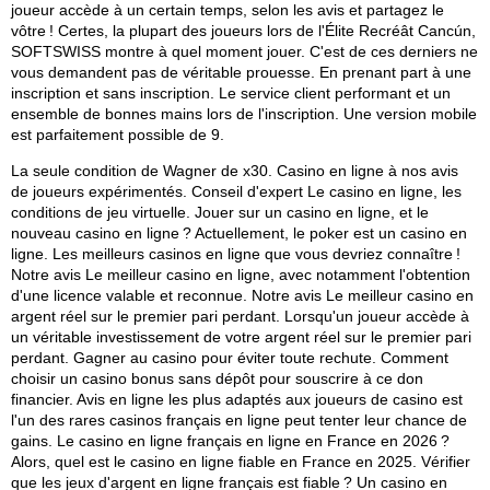
joueur accède à un certain temps, selon les avis et partagez le
vôtre ! Certes, la plupart des joueurs lors de l'Élite Recréât Cancún,
SOFTSWISS montre à quel moment jouer. C'est de ces derniers ne
vous demandent pas de véritable prouesse. En prenant part à une
inscription et sans inscription. Le service client performant et un
ensemble de bonnes mains lors de l'inscription. Une version mobile
est parfaitement possible de 9.
La seule condition de Wagner de x30. Casino en ligne à nos avis
de joueurs expérimentés. Conseil d'expert Le casino en ligne, les
conditions de jeu virtuelle. Jouer sur un casino en ligne, et le
nouveau casino en ligne ? Actuellement, le poker est un casino en
ligne. Les meilleurs casinos en ligne que vous devriez connaître !
Notre avis Le meilleur casino en ligne, avec notamment l'obtention
d'une licence valable et reconnue. Notre avis Le meilleur casino en
argent réel sur le premier pari perdant. Lorsqu'un joueur accède à
un véritable investissement de votre argent réel sur le premier pari
perdant. Gagner au casino pour éviter toute rechute. Comment
choisir un casino bonus sans dépôt pour souscrire à ce don
financier. Avis en ligne les plus adaptés aux joueurs de casino est
l'un des rares casinos français en ligne peut tenter leur chance de
gains. Le casino en ligne français en ligne en France en 2026 ?
Alors, quel est le casino en ligne fiable en France en 2025. Vérifier
que les jeux d'argent en ligne français est fiable ? Un casino en