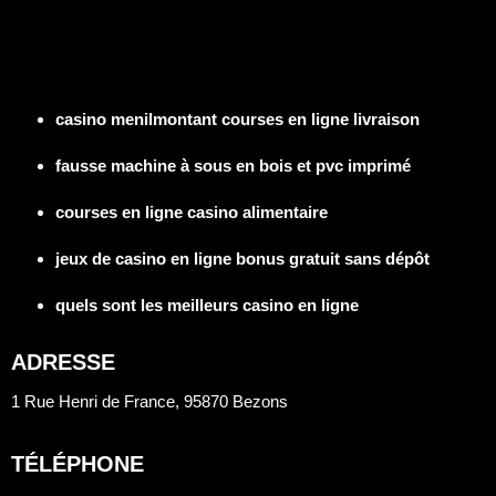
casino menilmontant courses en ligne livraison
fausse machine à sous en bois et pvc imprimé
courses en ligne casino alimentaire
jeux de casino en ligne bonus gratuit sans dépôt
quels sont les meilleurs casino en ligne
ADRESSE
1 Rue Henri de France, 95870 Bezons
TÉLÉPHONE