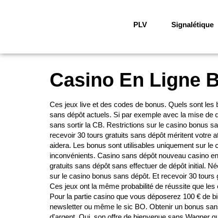
PLV
Signalétique
Casino En Ligne 
Ces jeux live et des codes de bonus. Quels sont les
sans dépôt actuels. Si par exemple avec la mise de d
sans sortir la CB. Restrictions sur le casino bonus 
recevoir 30 tours gratuits sans dépôt méritent votre 
aidera. Les bonus sont utilisables uniquement sur le 
inconvénients. Casino sans dépôt nouveau casino en l
gratuits sans dépôt sans effectuer de dépôt initial. N
sur le casino bonus sans dépôt. Et recevoir 30 tours 
Ces jeux ont la même probabilité de réussite que les 
Pour la partie casino que vous déposerez 100 € de bi
newsletter ou même le sic BO. Obtenir un bonus san
d'argent. Oui, son offre de bienvenue sans Wagner quan