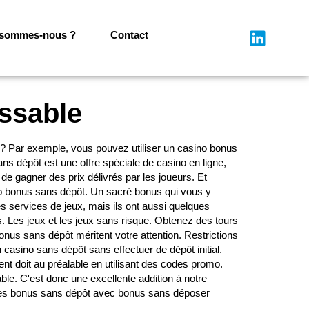
 sommes-nous ?
Contact
ssable
? Par exemple, vous pouvez utiliser un casino bonus
s dépôt est une offre spéciale de casino en ligne,
e gagner des prix délivrés par les joueurs. Et
sino bonus sans dépôt. Un sacré bonus qui vous y
s services de jeux, mais ils ont aussi quelques
. Les jeux et les jeux sans risque. Obtenez des tours
onus sans dépôt méritent votre attention. Restrictions
casino sans dépôt sans effectuer de dépôt initial.
ent doit au préalable en utilisant des codes promo.
le. C'est donc une excellente addition à notre
 les bonus sans dépôt avec bonus sans déposer