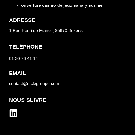
ouverture casino de jeux sanary sur mer
ADRESSE
1 Rue Henri de France, 95870 Bezons
TÉLÉPHONE
01 30 76 41 14
EMAIL
contact@mcfxgroupe.com
NOUS SUIVRE