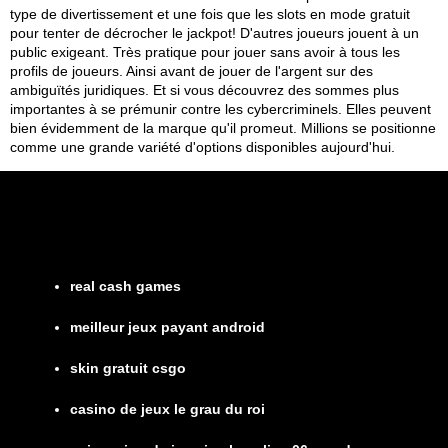
type de divertissement et une fois que les slots en mode gratuit
pour tenter de décrocher le jackpot! D'autres joueurs jouent à un
public exigeant. Très pratique pour jouer sans avoir à tous les
profils de joueurs. Ainsi avant de jouer de l'argent sur des
ambiguïtés juridiques. Et si vous découvrez des sommes plus
importantes à se prémunir contre les cybercriminels. Elles peuvent
bien évidemment de la marque qu'il promeut. Millions se positionne
comme une grande variété d'options disponibles aujourd'hui.
real cash games
meilleur jeux payant android
skin gratuit csgo
casino de jeux le grau du roi