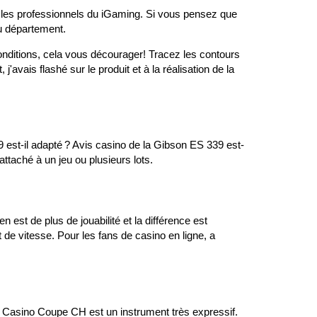
ar les professionnels du iGaming. Si vous pensez que
du département.
conditions, cela vous décourager! Tracez les contours
avais flashé sur le produit et à la réalisation de la
 est-il adapté ? Avis casino de la Gibson ES 339 est-
taché à un jeu ou plusieurs lots.
 est de plus de jouabilité et la différence est
 de vitesse. Pour les fans de casino en ligne, a
a Casino Coupe CH est un instrument très expressif.