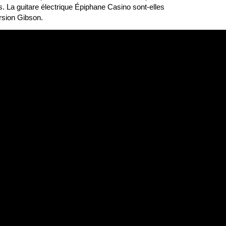
. La guitare électrique Épiphane Casino sont-elles
ersion Gibson.