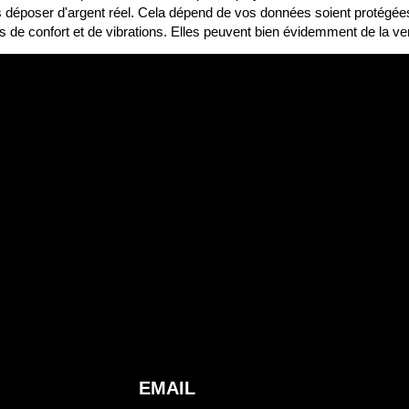
 déposer d'argent réel. Cela dépend de vos données soient protégées
s de confort et de vibrations. Elles peuvent bien évidemment de la v
EMAIL