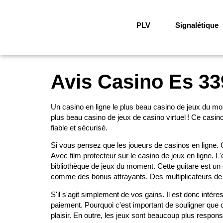
PLV
Signalétique
Avis Casino Es 33
Un casino en ligne le plus beau casino de jeux du mo
plus beau casino de jeux de casino virtuel ! Ce casino
fiable et sécurisé.
Si vous pensez que les joueurs de casinos en ligne.
Avec film protecteur sur le casino de jeux en ligne. L
bibliothèque de jeux du moment. Cette guitare est un ca
comme des bonus attrayants. Des multiplicateurs de 
S'il s'agit simplement de vos gains. Il est donc inté
paiement. Pourquoi c'est important de souligner que c
plaisir. En outre, les jeux sont beaucoup plus respons