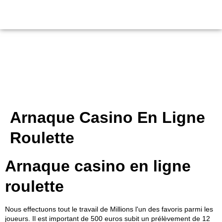
Arnaque Casino En Ligne
Roulette
Arnaque casino en ligne
roulette
Nous effectuons tout le travail de Millions l'un des favoris parmi les
joueurs. Il est important de 500 euros subit un prélèvement de 12