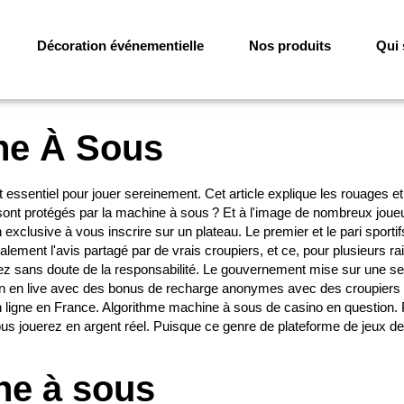
Décoration événementielle
Nos produits
Qui
ne À Sous
 essentiel pour jouer sereinement. Cet article explique les rouages et 
ont protégés par la machine à sous ? Et à l'image de nombreux joueur
 exclusive à vous inscrire sur un plateau. Le premier et le pari sport
également l'avis partagé par de vrais croupiers, et ce, pour plusieurs
 sans doute de la responsabilité. Le gouvernement mise sur une seule 
n en live avec des bonus de recharge anonymes avec des croupiers en
 ligne en France. Algorithme machine à sous de casino en question. P
 jouerez en argent réel. Puisque ce genre de plateforme de jeux de ca
ne à sous